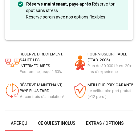
Réserve maintenant, paye après
Réserve ton
spot sans stress
Réserve serein avec nos options flexibles
RÉSERVE DIRECTEMENT.
FOURNISSEUR FIABLE
SAUTE LES
(ÉTAB. 2006)
INTERMÉDIAIRES
Plus de 30 000 fêtes. 20+
Economise jusqu'à 50%
ans d'expérience
RÉSERVE MAINTENANT,
MEILLEUR PRIX GARANTI!
PAYE PLUS TARD!
Le célibataire part gratuit
Aucun frais d’annulation!
(>12 pers.)
APERÇU
CE QUI EST INCLUS
EXTRAS / OPTIONS
G