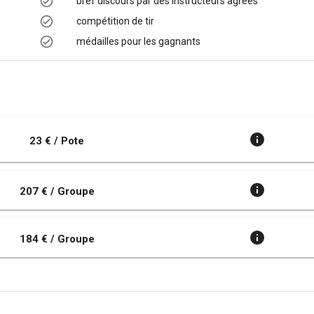
bref discours par des instructeurs agréés
compétition de tir
médailles pour les gagnants
23 € / Pote
207 € / Groupe
184 € / Groupe