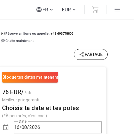
FR
EUR
Réserve en ligne ou appelle :
+48 693778802
Chatte maintenant
PARTAGE
Bloque tes dates maintenant
76 EUR/
Pote
Meilleur prix garanti
Choisis ta date et tes potes
(*À peu près, c’est cool)
Date