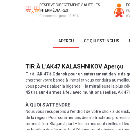
RÉSERVE DIRECTEMENT. SAUTE LES
FO
INTERMÉDIAIRES
Pl
Economise jusqu'à 50%
d'
APERÇU
CE QUI EST INCLUS
TIR À L'AK47 KALASHNIKOV
Aperçu
Tir à l'AK-47 à Gdansk pour un enterrement de vie de g
chercher votre bande à l'hôtel et vous conduira au meille
vous pouvez saluer la légende – la mitrailleuse la plus cé
45 tirs sur 4 armes à feu avec munitions réelles
, AK 47
À QUOI S'ATTENDRE
Nous vous récupérons à l'endroit de votre choix à Gdansk
de la région. Pour commencer, des instructeurs professi
armes à feu. Blague à part – les armes sont réelles et le
un briefing de sécurité, tout l'équipement nécessaire (boucl