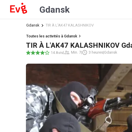
Gdansk
Gdansk
TIR À L'AK47 KALASHNIKOV
Toutes les activités à Gdansk
TIR À L'AK47 KALASHNIKOV Gd
|
Min. 7
|
3 heures
|
Gdansk
14 Avis