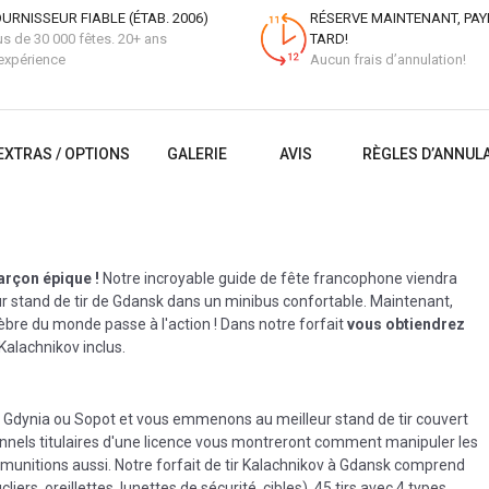
URNISSEUR FIABLE (ÉTAB. 2006)
RÉSERVE MAINTENANT, PAY
us de 30 000 fêtes. 20+ ans
TARD!
expérience
Aucun frais d’annulation!
EXTRAS / OPTIONS
GALERIE
AVIS
RÈGLES D’ANNUL
arçon épique !
Notre incroyable guide de fête francophone viendra
ur stand de tir de Gdansk dans un minibus confortable. Maintenant,
lèbre du monde passe à l'action ! Dans notre forfait
vous obtiendrez
 Kalachnikov inclus.
, Gdynia ou Sopot et vous emmenons au meilleur stand de tir couvert
onnels titulaires d'une licence vous montreront comment manipuler les
s munitions aussi. Notre forfait de tir Kalachnikov à Gdansk comprend
iers, oreillettes, lunettes de sécurité, cibles), 45 tirs avec 4 types