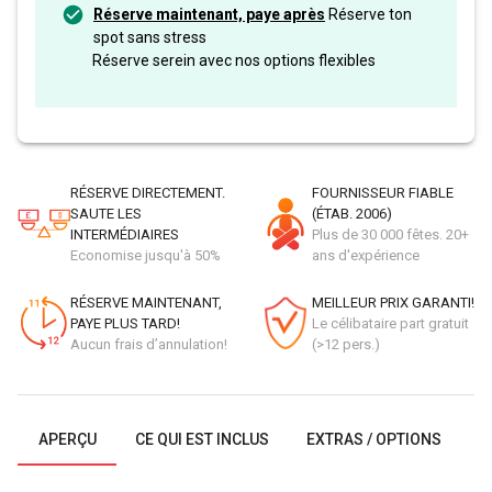
Réserve maintenant, paye après
Réserve ton
spot sans stress
Réserve serein avec nos options flexibles
RÉSERVE DIRECTEMENT.
FOURNISSEUR FIABLE
SAUTE LES
(ÉTAB. 2006)
INTERMÉDIAIRES
Plus de 30 000 fêtes. 20+
Economise jusqu'à 50%
ans d'expérience
RÉSERVE MAINTENANT,
MEILLEUR PRIX GARANTI!
PAYE PLUS TARD!
Le célibataire part gratuit
Aucun frais d’annulation!
(>12 pers.)
APERÇU
CE QUI EST INCLUS
EXTRAS / OPTIONS
G