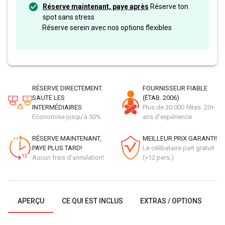
Réserve maintenant, paye après
Réserve ton
spot sans stress
Réserve serein avec nos options flexibles
RÉSERVE DIRECTEMENT.
FOURNISSEUR FIABLE
SAUTE LES
(ÉTAB. 2006)
INTERMÉDIAIRES
Plus de 30 000 fêtes. 20+
Economise jusqu'à 50%
ans d'expérience
RÉSERVE MAINTENANT,
MEILLEUR PRIX GARANTI!
PAYE PLUS TARD!
Le célibataire part gratuit
Aucun frais d’annulation!
(>12 pers.)
APERÇU
CE QUI EST INCLUS
EXTRAS / OPTIONS
G