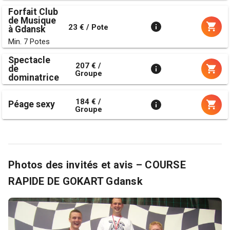
Forfait Club
de Musique
23 € / Pote
à Gdansk
Min. 7 Potes
Spectacle
207 € /
de
Groupe
dominatrice
184 € /
Péage sexy
Groupe
Photos des invités et avis – COURSE
RAPIDE DE GOKART Gdansk