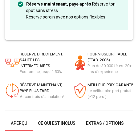
Réserve maintenant, paye après
Réserve ton
spot sans stress
Réserve serein avec nos options flexibles
RÉSERVE DIRECTEMENT.
FOURNISSEUR FIABLE
SAUTE LES
(ÉTAB. 2006)
INTERMÉDIAIRES
Plus de 30 000 fêtes. 20+
Economise jusqu'à 50%
ans d'expérience
RÉSERVE MAINTENANT,
MEILLEUR PRIX GARANTI!
PAYE PLUS TARD!
Le célibataire part gratuit
Aucun frais d’annulation!
(>12 pers.)
APERÇU
CE QUI EST INCLUS
EXTRAS / OPTIONS
G