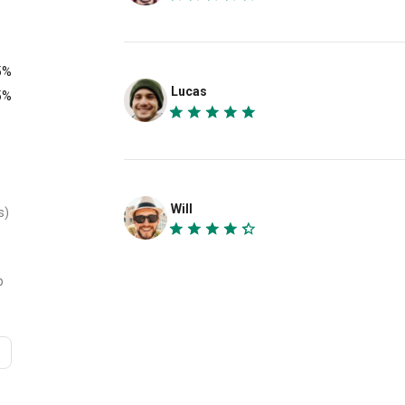
5%
Lucas
5%
Will
s)
p