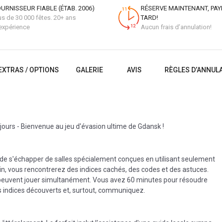
URNISSEUR FIABLE (ÉTAB. 2006)
RÉSERVE MAINTENANT, PAY
us de 30 000 fêtes. 20+ ans
TARD!
expérience
Aucun frais d’annulation!
EXTRAS / OPTIONS
GALERIE
AVIS
RÈGLES D’ANNUL
ours - Bienvenue au jeu d'évasion ultime de Gdansk !
s de s'échapper de salles spécialement conçues en utilisant seulement
emin, vous rencontrerez des indices cachés, des codes et des astuces.
s peuvent jouer simultanément. Vous avez 60 minutes pour résoudre
es indices découverts et, surtout, communiquez.