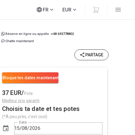
FR
EUR
Réserve en ligne ou appelle :
+48 693778802
Chatte maintenant
PARTAGE
Bloque tes dates maintenant
37 EUR/
Pote
Meilleur prix garanti
Choisis ta date et tes potes
(*À peu près, c’est cool)
Date