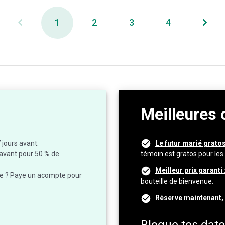
1
2
3
4
Meilleures 
 jours avant.
Le futur marié gratos
 avant pour 50 % de
témoin est gratos pour les
Meilleur prix garanti 
te ? Paye un acompte pour
bouteille de bienvenue.
Réserve maintenant, 
Bloque tes date