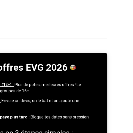
offres EVG 2026
 (12+) :
Plus de potes, meilleures offres ! Le
 groupes de 16+.
:
Envoie un devis, on le bat et on ajoute une
paye plus tard :
Bloque tes dates sans pression.
s en 3 étapes simples :