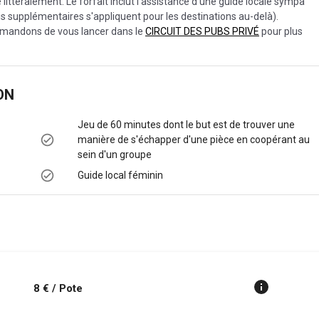
e littéralement. Le forfait inclut l'assistance d'une guide locale sympa
rais supplémentaires s'appliquent pour les destinations au-delà).
ommandons de vous lancer dans le
CIRCUIT DES PUBS PRIVÉ
pour plus
ON
Jeu de 60 minutes dont le but est de trouver une
manière de s'échapper d'une pièce en coopérant au
sein d'un groupe
Guide local féminin
8 € / Pote