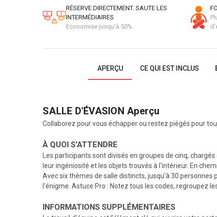
RÉSERVE DIRECTEMENT. SAUTE LES
FO
INTERMÉDIAIRES
Pl
Economise jusqu'à 50%
d'
APERÇU
CE QUI EST INCLUS
SALLE D'ÉVASION
Aperçu
Collaborez pour vous échapper ou restez piégés pour touj
À QUOI S'ATTENDRE
Les participants sont divisés en groupes de cinq, chargé
leur ingéniosité et les objets trouvés à l'intérieur. En ch
Avec six thèmes de salle distincts, jusqu'à 30 personne
l'énigme. Astuce Pro : Notez tous les codes, regroupez l
INFORMATIONS SUPPLÉMENTAIRES