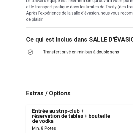
Le travail d'équipe est l'élément clé qui ouvrira votre port
et le transport pratique dans les limites de Tricity (des f
Après l'expérience de la salle d'évasion, nous vous rec
de plaisir.
Ce qui est inclus dans
SALLE D'ÉVASI
Transfert privé en minibus à double sens
Extras / Options
Entrée au strip‑club +
réservation de tables + bouteille
de vodka
Min. 8 Potes