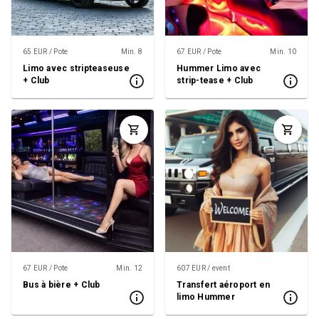
65 EUR / Pote
Min. 8
67 EUR / Pote
Min. 10
Limo avec stripteaseuse
Hummer Limo avec
+ Club
strip-tease + Club
67 EUR / Pote
Min. 12
607 EUR / event
Bus à bière + Club
Transfert aéroport en
limo Hummer