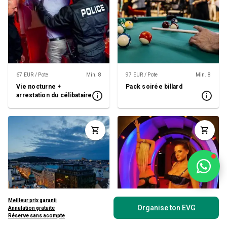
67 EUR / Pote
Min. 8
97 EUR / Pote
Min. 8
Vie nocturne +
Pack soirée billard
arrestation du célibataire
Meilleur prix garanti
Organise ton EVG
Annulation gratuite
Réserve sans acompte