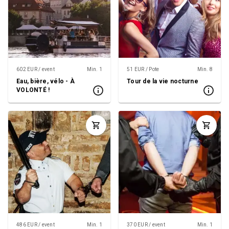
602 EUR / event
Min. 1
51 EUR / Pote
Min. 8
Eau, bière, vélo - À
Tour de la vie nocturne
VOLONTÉ !
486 EUR / event
Min. 1
370 EUR / event
Min. 1