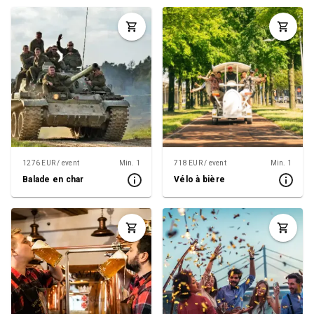
1276 EUR / event
Min. 1
718 EUR / event
Min. 1
Balade en char
Vélo à bière