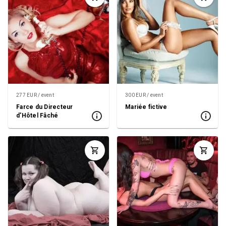
277 EUR / event
300 EUR / event
Farce du Directeur
Mariée fictive
d'Hôtel Fâché