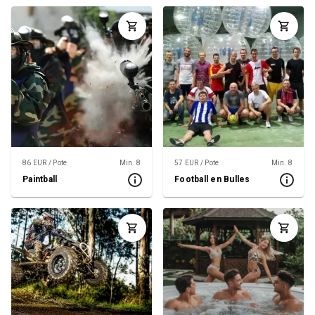
86 EUR / Pote
Min. 8
57 EUR / Pote
Min. 8
Paintball
Football en Bulles