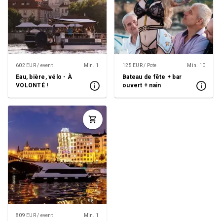
602 EUR / event
Min. 1
125 EUR / Pote
Min. 10
Eau, bière, vélo - À
Bateau de fête + bar
VOLONTÉ !
ouvert + nain
809 EUR / event
Min. 1