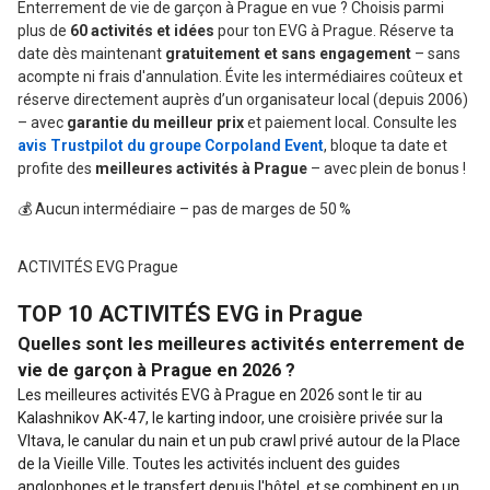
Enterrement de vie de garçon à Prague en vue ? Choisis parmi
plus de
60 activités et idées
pour ton EVG à Prague. Réserve ta
date dès maintenant
gratuitement et sans engagement
– sans
acompte ni frais d'annulation. Évite les intermédiaires coûteux et
réserve directement auprès d’un organisateur local (depuis 2006)
– avec
garantie du meilleur prix
et paiement local. Consulte les
avis Trustpilot du groupe Corpoland Event
, bloque ta date et
profite des
meilleures activités à Prague
– avec plein de bonus !
💰 Aucun intermédiaire – pas de marges de 50 %
ACTIVITÉS EVG Prague
TOP 10 ACTIVITÉS EVG in Prague
Quelles sont les meilleures activités enterrement de
vie de garçon à Prague en 2026 ?
Les meilleures activités EVG à Prague en 2026 sont le tir au
Kalashnikov AK-47, le karting indoor, une croisière privée sur la
Vltava, le canular du nain et un pub crawl privé autour de la Place
de la Vieille Ville. Toutes les activités incluent des guides
anglophones et le transfert depuis l'hôtel, et se combinent en un