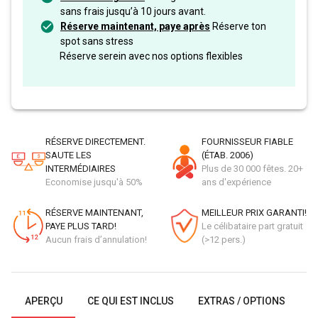
sans frais jusqu’à 10 jours avant.
Réserve maintenant, paye après
Réserve ton
spot sans stress
Réserve serein avec nos options flexibles
RÉSERVE DIRECTEMENT.
FOURNISSEUR FIABLE
SAUTE LES
(ÉTAB. 2006)
INTERMÉDIAIRES
Plus de 30 000 fêtes. 20+
Economise jusqu'à 50%
ans d'expérience
RÉSERVE MAINTENANT,
MEILLEUR PRIX GARANTI!
PAYE PLUS TARD!
Le célibataire part gratuit
Aucun frais d’annulation!
(>12 pers.)
APERÇU
CE QUI EST INCLUS
EXTRAS / OPTIONS
G