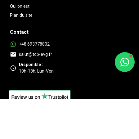
Qui on est
Plan du site
Contact
+48 693778802
salut@top-evg.fr
Disponible :
10h-18h, Lun-Ven
Au top
4.9/5 Basé sur 525 + avis clients