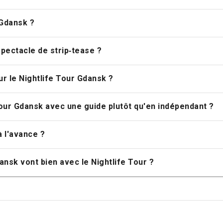
UR DE LA VIE NOCTURNE (GDANSK)
 est-ce une bonne activité pour un EVG ?
 Tour Gdansk ?
 Gdansk ?
pectacle de strip‑tease ?
ur le Nightlife Tour Gdansk ?
 Tour Gdansk avec une guide plutôt qu'en indépendant ?
à l'avance ?