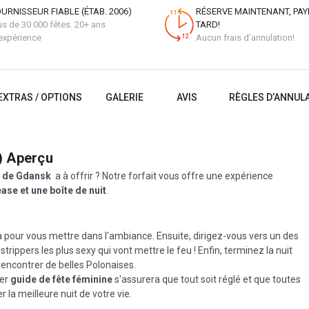
URNISSEUR FIABLE (ÉTAB. 2006)
RÉSERVE MAINTENANT, PAY
us de 30 000 fêtes. 20+ ans
TARD!
expérience
Aucun frais d’annulation!
EXTRAS / OPTIONS
GALERIE
AVIS
RÈGLES D’ANNUL
)
Aperçu
e de Gdansk
a à offrir ? Notre forfait vous offre une expérience
ase et une boîte de nuit
.
our vous mettre dans l'ambiance. Ensuite, dirigez-vous vers un des
rippers les plus sexy qui vont mettre le feu ! Enfin, terminez la nuit
rencontrer de belles Polonaises.
per
guide de fête féminine
s'assurera que tout soit réglé et que toutes
r la meilleure nuit de votre vie.