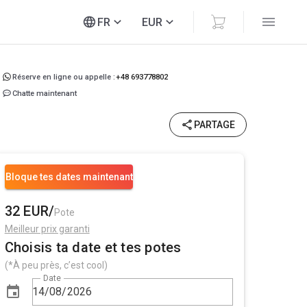
FR
EUR
Réserve en ligne ou appelle :
+48 693778802
Chatte maintenant
PARTAGE
Bloque tes dates maintenant
32 EUR/
Pote
Meilleur prix garanti
Choisis ta date et tes potes
(*À peu près, c’est cool)
Date