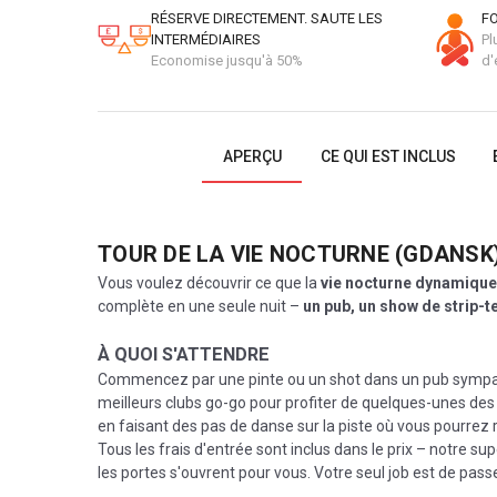
RÉSERVE DIRECTEMENT. SAUTE LES
FO
INTERMÉDIAIRES
Pl
Economise jusqu'à 50%
d'
APERÇU
CE QUI EST INCLUS
TOUR DE LA VIE NOCTURNE (GDANSK
Vous voulez découvrir ce que la
vie nocturne dynamiqu
complète en une seule nuit –
un
pub, un show de strip-te
À QUOI S'ATTENDRE
Commencez par une pinte ou un shot dans un pub sympa p
meilleurs clubs go-go pour profiter de quelques-unes des st
en faisant des pas de danse sur la piste où vous pourrez 
Tous les frais d'entrée sont inclus dans le prix – notre su
les portes s'ouvrent pour vous. Votre seul job est de passe