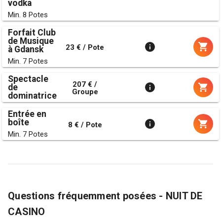
vodka
Min. 8 Potes
Forfait Club
de Musique
23 € / Pote
à Gdansk
Min. 7 Potes
Spectacle
207 € /
de
Groupe
dominatrice
Entrée en
boîte
8 € / Pote
Min. 7 Potes
Questions fréquemment posées - NUIT DE
CASINO