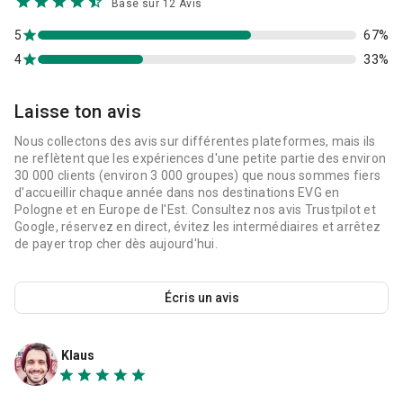
Basé sur 12 Avis
5
67%
4
33%
Laisse ton avis
Nous collectons des avis sur différentes plateformes, mais ils
ne reflètent que les expériences d'une petite partie des environ
30 000 clients (environ 3 000 groupes) que nous sommes fiers
d'accueillir chaque année dans nos destinations EVG en
Pologne et en Europe de l'Est. Consultez nos avis Trustpilot et
Google, réservez en direct, évitez les intermédiaires et arrêtez
de payer trop cher dès aujourd'hui.
Écris un avis
Klaus