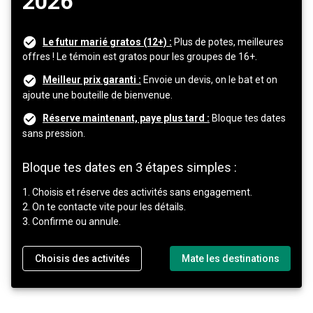
2026
Le futur marié gratos (12+) :
Plus de potes, meilleures
offres ! Le témoin est gratos pour les groupes de 16+.
Meilleur prix garanti :
Envoie un devis, on le bat et on
ajoute une bouteille de bienvenue.
Réserve maintenant, paye plus tard :
Bloque tes dates
sans pression.
Bloque tes dates en 3 étapes simples :
1. Choisis et réserve des activités sans engagement.
2. On te contacte vite pour les détails.
3. Confirme ou annule.
Choisis des activités
Mate les destinations