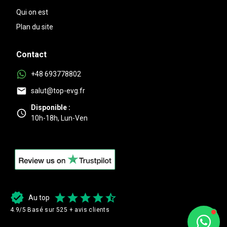
Qui on est
Plan du site
Contact
+48 693778802
salut@top-evg.fr
Disponible :
10h-18h, Lun-Ven
Au top
4.9/5 Basé sur 525 + avis clients