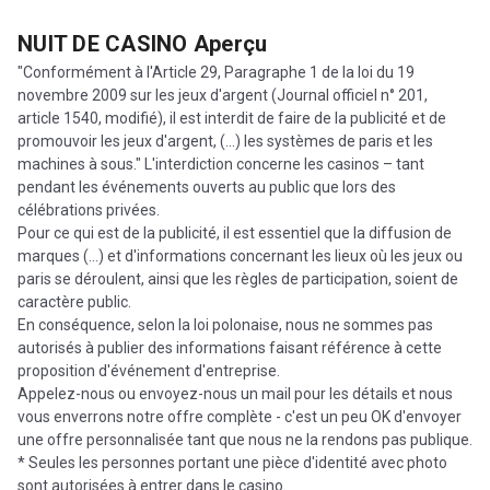
NUIT DE CASINO
Aperçu
"Conformément à l'Article 29, Paragraphe 1 de la loi du 19
novembre 2009 sur les jeux d'argent (Journal officiel n° 201,
article 1540, modifié), il est interdit de faire de la publicité et de
promouvoir les jeux d'argent, (...) les systèmes de paris et les
machines à sous." L'interdiction concerne les casinos – tant
pendant les événements ouverts au public que lors des
célébrations privées.
Pour ce qui est de la publicité, il est essentiel que la diffusion de
marques (…) et d'informations concernant les lieux où les jeux ou
paris se déroulent, ainsi que les règles de participation, soient de
caractère public.
En conséquence, selon la loi polonaise, nous ne sommes pas
autorisés à publier des informations faisant référence à cette
proposition d'événement d'entreprise.
Appelez-nous ou envoyez-nous un mail pour les détails et nous
vous enverrons notre offre complète - c'est un peu OK d'envoyer
une offre personnalisée tant que nous ne la rendons pas publique.
* Seules les personnes portant une pièce d'identité avec photo
sont autorisées à entrer dans le casino.