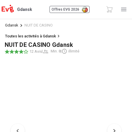
Gdansk
Offres EVG 2026
Gdansk
NUIT DE CASINO
Toutes les activités à Gdansk
NUIT DE CASINO Gdansk
|
Min. 8
|
illimité
12 Avis