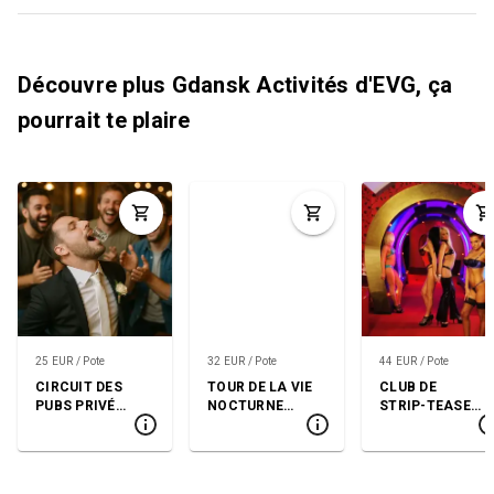
Découvre plus Gdansk Activités d'EVG, ça
pourrait te plaire
25 EUR / Pote
32 EUR / Pote
44 EUR / Pote
CIRCUIT DES
TOUR DE LA VIE
CLUB DE
PUBS PRIVÉ
NOCTURNE
STRIP-TEASE
(SOPOT OU
(GDANSK)
VIP + VODKA +
GDANSK)
SPECTACLE