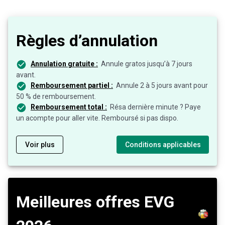
Règles d’annulation
Annulation gratuite :
Annule gratos jusqu’à 7 jours
avant.
Remboursement partiel :
Annule 2 à 5 jours avant pour
50 % de remboursement.
Remboursement total :
Résa dernière minute ? Paye
un acompte pour aller vite. Remboursé si pas dispo.
Voir plus
Conditions applicables
Meilleures offres EVG