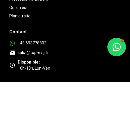
Qui on est
Plan du site
Contact
+48 693778802
salut@top-evg.fr
Disponible :
10h-18h, Lun-Ven
Au top
4.9/5 Basé sur 525 + avis clients