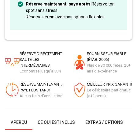
Réserve maintenant, paye après
Réserve ton
spot sans stress
Réserve serein avec nos options flexibles
RÉSERVE DIRECTEMENT.
FOURNISSEUR FIABLE
SAUTE LES
(ÉTAB. 2006)
INTERMÉDIAIRES
Plus de 30 000 fêtes. 20+
Economise jusqu'à 50%
ans d'expérience
RÉSERVE MAINTENANT,
MEILLEUR PRIX GARANTI!
PAYE PLUS TARD!
Le célibataire part gratuit
Aucun frais d’annulation!
(>12 pers.)
APERÇU
CE QUI EST INCLUS
EXTRAS / OPTIONS
G