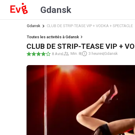
Gdansk
Gdansk
CLUB DE STRIP-TEASE VIP + VODKA + SPECTACLE
Toutes les activités à Gdansk
CLUB DE STRIP-TEASE VIP + V
|
Min. 8
|
3 heures
|
Gdansk
8 Avis