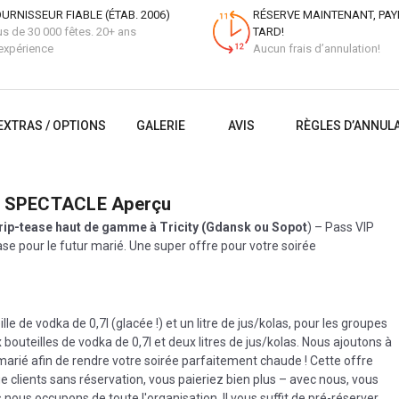
URNISSEUR FIABLE (ÉTAB. 2006)
RÉSERVE MAINTENANT, PAY
us de 30 000 fêtes. 20+ ans
TARD!
expérience
Aucun frais d’annulation!
EXTRAS / OPTIONS
GALERIE
AVIS
RÈGLES D’ANNUL
+ SPECTACLE
Aperçu
trip-tease haut de gamme à Tricity (Gdansk ou Sopot
) – Pass VIP
ase pour le futur marié. Une super offre pour votre soirée
e de vodka de 0,7l (glacée !) et un litre de jus/kolas, pour les groupes
outeilles de vodka de 0,7l et deux litres de jus/kolas. Nous ajoutons à
 marié afin de rendre votre soirée parfaitement chaude ! Cette offre
 clients sans réservation, vous paieriez bien plus – avec nous, vous
ous occupons de toute l'organisation. Il vous suffit de pré-réserver