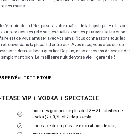
ntre nos mains.
e féminin de la fête
qui sera votre maître de la logistique – elle vous
 strip-teaseuses (elle sait lesquelles sont les plus sensuelles et ont
à faire est de vous amuser avec vos amis. Nous connaissons tous les
s retrouver dans la plupart d'entre eux. Avec nous, vous êtes sûr de
danseuses dans un beau quartier. De plus, nous essayons de choisir des
ez simplement bien.
La meilleure nuit de votre vie – garantie !
BS PRIVÉ
ou
TOTTIE TOUR
.
-TEASE VIP + VODKA + SPECTACLE
pour des groupes de plus de 12 – 2 bouteilles de
vodka (2 x 0,7l) et 2l de jus/cola
spectacle de strip-tease exclusif pour le stag