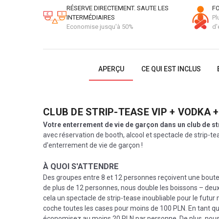
RÉSERVE DIRECTEMENT. SAUTE LES
FO
INTERMÉDIAIRES
Pl
Economise jusqu'à 50%
d'
APERÇU
CE QUI EST INCLUS
CLUB DE STRIP-TEASE VIP + VODKA 
Votre enterrement de vie de garçon dans un club de s
avec réservation de booth, alcool et spectacle de strip-te
d'enterrement de vie de garçon !
À QUOI S'ATTENDRE
Des groupes entre 8 et 12 personnes reçoivent une bouteill
de plus de 12 personnes, nous double les boissons – deux b
cela un spectacle de strip-tease inoubliable pour le futur
coche toutes les cases pour moins de 100 PLN. En tant que
économisez au moins 20 PLN par personne. De plus, nous n