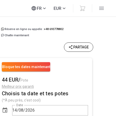
FR
EUR
Réserve en ligne ou appelle :
+48 693778802
Chatte maintenant
PARTAGE
Bloque tes dates maintenant
44 EUR/
Pote
Meilleur prix garanti
Choisis ta date et tes potes
(*À peu près, c’est cool)
Date