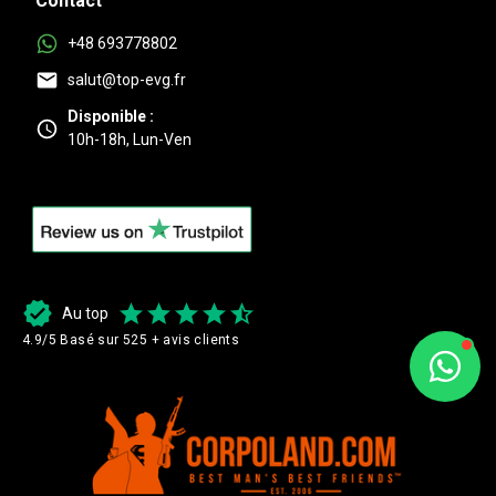
Contact
+48 693778802
salut@top-evg.fr
Disponible :
10h-18h, Lun-Ven
Au top
4.9/5 Basé sur 525 + avis clients