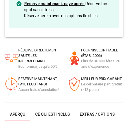
Réserve maintenant, paye après
Réserve ton
spot sans stress
Réserve serein avec nos options flexibles
RÉSERVE DIRECTEMENT.
FOURNISSEUR FIABLE
SAUTE LES
(ÉTAB. 2006)
INTERMÉDIAIRES
Plus de 30 000 fêtes. 20+
Economise jusqu'à 50%
ans d'expérience
RÉSERVE MAINTENANT,
MEILLEUR PRIX GARANTI!
PAYE PLUS TARD!
Le célibataire part gratuit
Aucun frais d’annulation!
(>12 pers.)
APERÇU
CE QUI EST INCLUS
EXTRAS / OPTIONS
G