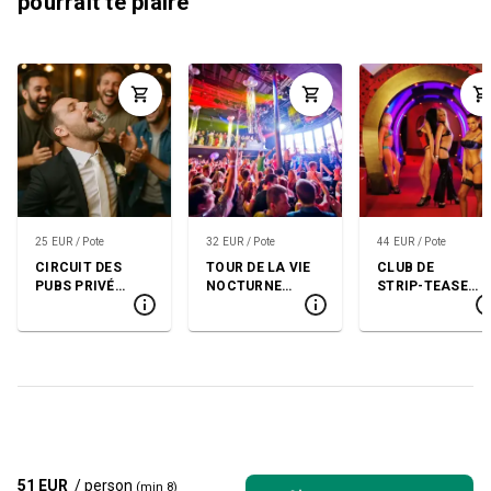
pourrait te plaire
25 EUR / Pote
32 EUR / Pote
44 EUR / Pote
CIRCUIT DES
TOUR DE LA VIE
CLUB DE
PUBS PRIVÉ
NOCTURNE
STRIP-TEASE
(SOPOT OU
(GDANSK)
VIP + VODKA +
GDANSK)
SPECTACLE
51 EUR
/ person
(min 8)