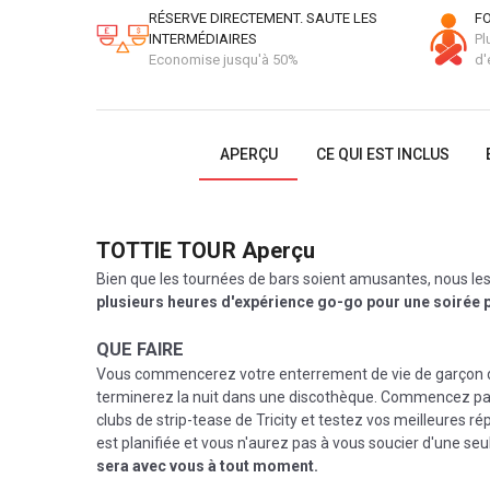
RÉSERVE DIRECTEMENT. SAUTE LES
FO
INTERMÉDIAIRES
Pl
Economise jusqu'à 50%
d'
APERÇU
CE QUI EST INCLUS
TOTTIE TOUR
Aperçu
Bien que les tournées de bars soient amusantes, nous le
plusieurs
heures d'expérience go-go pour une soirée p
QUE FAIRE
Vous commencerez votre enterrement de vie de garçon dan
terminerez la nuit dans une discothèque. Commencez par 
clubs de strip-tease de Tricity et testez vos meilleures ré
est planifiée et vous n'aurez pas à vous soucier d'une 
sera avec vous à tout moment.