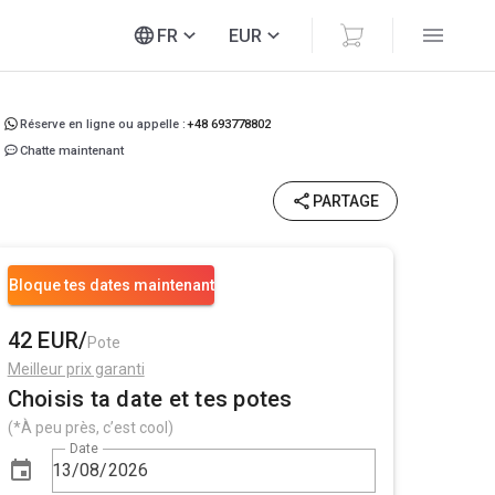
FR
EUR
Réserve en ligne ou appelle :
+48 693778802
Chatte maintenant
PARTAGE
Bloque tes dates maintenant
42 EUR/
Pote
Meilleur prix garanti
Choisis ta date et tes potes
(*À peu près, c’est cool)
Date