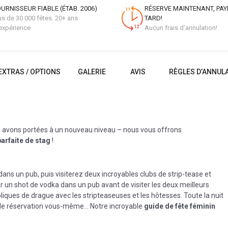
URNISSEUR FIABLE (ÉTAB. 2006)
RÉSERVE MAINTENANT, PAY
us de 30 000 fêtes. 20+ ans
TARD!
expérience
Aucun frais d’annulation!
EXTRAS / OPTIONS
GALERIE
AVIS
RÈGLES D’ANNUL
s avons portées à un nouveau niveau – nous vous offrons
arfaite de stag
!
s un pub, puis visiterez deux incroyables clubs de strip-tease et
un shot de vodka dans un pub avant de visiter les deux meilleurs
pliques de drague avec les stripteaseuses et les hôtesses. Toute la nuit
seule réservation vous-même… Notre incroyable
guide de fête féminin