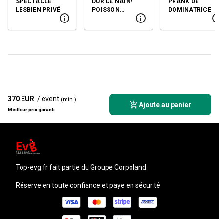
SPECTACLE
DUR DE NAIN/
PRANK DE
LESBIEN PRIVÉ
POISSON
DOMINATRICE
D'AVRIL EN
NAIN
370 EUR
/ event
(min )
Ajoute au panier
Meilleur prix garanti
top-evg.fr
fait partie du Groupe Corpoland
Réserve en toute confiance et paye en sécurité