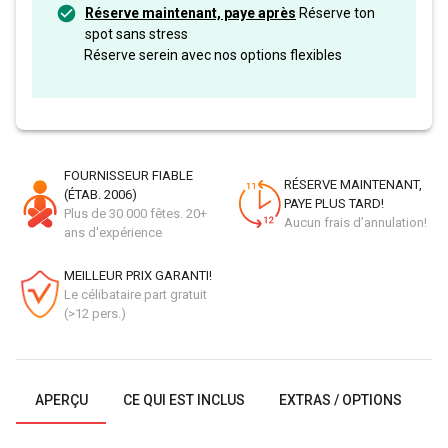
Réserve maintenant, paye après
Réserve ton
spot sans stress
Réserve serein avec nos options flexibles
FOURNISSEUR FIABLE
RÉSERVE MAINTENANT,
(ÉTAB. 2006)
PAYE PLUS TARD!
Plus de 30 000 fêtes. 20+
Aucun frais d’annulation!
ans d'expérience
MEILLEUR PRIX GARANTI!
Le célibataire part gratuit
(>12 pers.)
APERÇU
CE QUI EST INCLUS
EXTRAS / OPTIONS
G