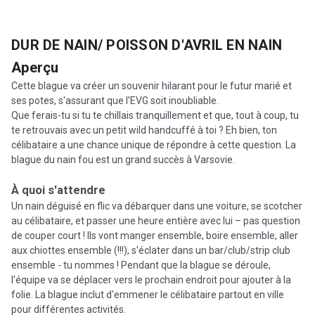
DUR DE NAIN/ POISSON D'AVRIL EN NAIN
Aperçu
Cette blague va créer un souvenir hilarant pour le futur marié et
ses potes, s'assurant que l'EVG soit inoubliable.
Que ferais-tu si tu te chillais tranquillement et que, tout à coup, tu
te retrouvais avec un petit wild handcuffé à toi ? Eh bien, ton
célibataire a une chance unique de répondre à cette question. La
blague du nain fou est un grand succès à Varsovie.
À quoi s'attendre
Un nain déguisé en flic va débarquer dans une voiture, se scotcher
au célibataire, et passer une heure entière avec lui – pas question
de couper court ! Ils vont manger ensemble, boire ensemble, aller
aux chiottes ensemble (!!!), s'éclater dans un bar/club/strip club
ensemble - tu nommes ! Pendant que la blague se déroule,
l'équipe va se déplacer vers le prochain endroit pour ajouter à la
folie. La blague inclut d'emmener le célibataire partout en ville
pour différentes activités.