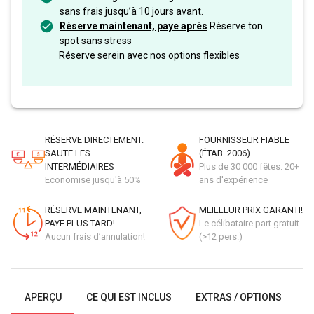
sans frais jusqu’à 10 jours avant.
Réserve maintenant, paye après
Réserve ton
spot sans stress
Réserve serein avec nos options flexibles
RÉSERVE DIRECTEMENT.
FOURNISSEUR FIABLE
SAUTE LES
(ÉTAB. 2006)
INTERMÉDIAIRES
Plus de 30 000 fêtes. 20+
Economise jusqu'à 50%
ans d'expérience
RÉSERVE MAINTENANT,
MEILLEUR PRIX GARANTI!
PAYE PLUS TARD!
Le célibataire part gratuit
Aucun frais d’annulation!
(>12 pers.)
APERÇU
CE QUI EST INCLUS
EXTRAS / OPTIONS
G