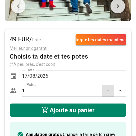
49 EUR/
Pote
Bloque tes dates maintenant
Meilleur prix garanti
Choisis ta date et tes potes
(*À peu près, c’est cool)
Date
Potes
Ajoute au panier
Annulation gratos
Change la taille de ton crew