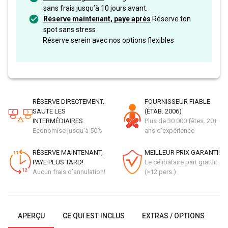
sans frais jusqu’à 10 jours avant.
Réserve maintenant, paye après
Réserve ton
spot sans stress
Réserve serein avec nos options flexibles
RÉSERVE DIRECTEMENT.
FOURNISSEUR FIABLE
SAUTE LES
(ÉTAB. 2006)
INTERMÉDIAIRES
Plus de 30 000 fêtes. 20+
Economise jusqu'à 50%
ans d'expérience
RÉSERVE MAINTENANT,
MEILLEUR PRIX GARANTI!
PAYE PLUS TARD!
Le célibataire part gratuit
Aucun frais d’annulation!
(>12 pers.)
APERÇU
CE QUI EST INCLUS
EXTRAS / OPTIONS
G