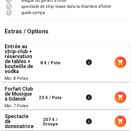
Blague du gérant d'hôtel
spectacle de strip-tease dans la chambre d'hôtel
guide sympa
Extras / Options
Entrée au
strip‑club +
réservation
de tables +
8 € / Pote
bouteille de
vodka
Min. 8 Potes
Forfait Club
de Musique
23 € / Pote
à Gdansk
Min. 7 Potes
Spectacle
207 € /
de
Groupe
dominatrice