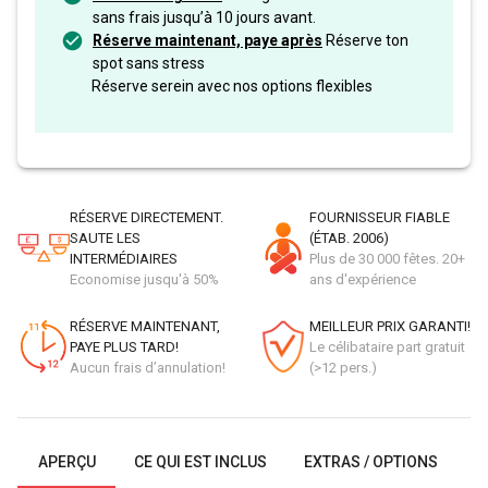
sans frais jusqu’à 10 jours avant.
Réserve maintenant, paye après
Réserve ton
spot sans stress
Réserve serein avec nos options flexibles
RÉSERVE DIRECTEMENT.
FOURNISSEUR FIABLE
SAUTE LES
(ÉTAB. 2006)
INTERMÉDIAIRES
Plus de 30 000 fêtes. 20+
Economise jusqu'à 50%
ans d'expérience
RÉSERVE MAINTENANT,
MEILLEUR PRIX GARANTI!
PAYE PLUS TARD!
Le célibataire part gratuit
Aucun frais d’annulation!
(>12 pers.)
APERÇU
CE QUI EST INCLUS
EXTRAS / OPTIONS
G