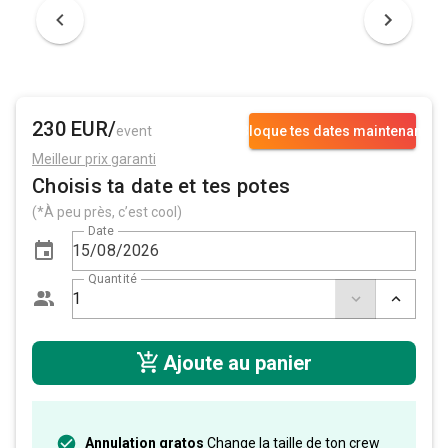
230 EUR/
event
Bloque tes dates maintenant
Meilleur prix garanti
Choisis ta date et tes potes
(*À peu près, c’est cool)
Date
Quantité
Ajoute au panier
Annulation gratos
Change la taille de ton crew