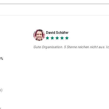
r le pack de tir Kalashnikov à Bratislava ?
ashnikov et les packs de tir AK-47 à Bratislava ?
pack de tir Kalashnikov à Bratislava ?
David Schäfer
Gute Organisation. 5 Sterne reichen nicht aus. I
0%