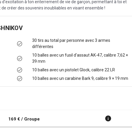
u d'excitation à ton enterrement de vie de garçon, permettant à toi et
 de créer des souvenirs inoubliables en visant ensemble !
SHNIKOV
30 tirs au total par personne avec 3 armes
différentes
10 balles avec un fusil d'assaut AK-47, calibre 7,62 ×
39 mm
10 balles avec un pistolet Glock, calibre 22 LR
10 balles avec un carabine Bark 9, calibre 9 × 19 mm
169 € / Groupe