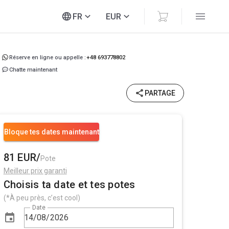
FR
EUR
Réserve en ligne ou appelle :
+48 693778802
Chatte maintenant
PARTAGE
Bloque tes dates maintenant
81 EUR/
Pote
Meilleur prix garanti
Choisis ta date et tes potes
(*À peu près, c’est cool)
Date