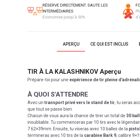
RÉSERVE DIRECTEMENT. SAUTE LES
FO
INTERMÉDIAIRES
Pl
Economise jusqu'à 50%
d'
APERÇU
CE QUI EST INCLUS
TIR À LA KALASHNIKOV
Aperçu
Prépare-toi pour une
expérience de tir pleine d'adrénal
À QUOI S'ATTENDRE
Avec un
transport privé vers le stand de tir
, tu seras acc
que tout se passe bien.
Chacun de vous aura la chance de tirer un total de
30 ball
inoubliable. Tu commenceras par 10 tirs avec le légendai
7.62×39mm. Ensuite, tu viseras avec 10 balles de la
pisto
termineras avec 10 tirs de la
carabine Bark 9
, calibre 9