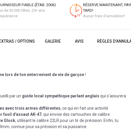
URNISSEUR FIABLE (ÉTAB. 2006)
RÉSERVE MAINTENANT, PAY
us de 30 000 fêtes. 20+ ans
TARD!
expérience
Aucun frais d’annulation!
EXTRAS / OPTIONS
GALERIE
AVIS
RÈGLES D’ANNUL
ine lors de ton enterrement de vie de garçon
!
ueilli par un
guide local sympathique parlant anglais
qui s'assurera
es avec trois armes différentes
, ce qui en fait une activité
re
fusil d'assaut AK-47
, qui envoie des cartouches de calibre
le Glock
, utilisant le calibre 22LR pour un tir de précision. Enfin, tu
×19mm, connue pour sa précision et sa puissance.