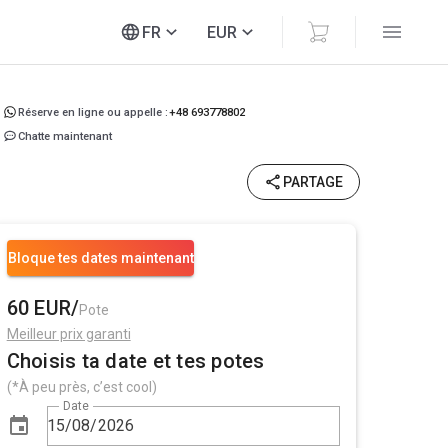
FR
EUR
Réserve en ligne ou appelle :
+48 693778802
Chatte maintenant
PARTAGE
Bloque tes dates maintenant
60 EUR/
Pote
Meilleur prix garanti
Choisis ta date et tes potes
(*À peu près, c’est cool)
Date