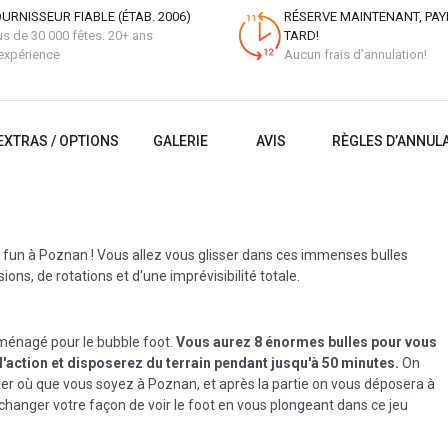
URNISSEUR FIABLE (ÉTAB. 2006)
RÉSERVE MAINTENANT, PAY
us de 30 000 fêtes. 20+ ans
TARD!
expérience
Aucun frais d’annulation!
EXTRAS / OPTIONS
GALERIE
AVIS
RÈGLES D’ANNUL
s fun à Poznan ! Vous allez vous glisser dans ces immenses bulles
ions, de rotations et d'une imprévisibilité totale.
aménagé pour le bubble foot.
Vous aurez 8 énormes bulles pour vous
l'action et disposerez du terrain pendant jusqu'à 50 minutes.
On
er où que vous soyez à Poznan, et après la partie on vous déposera à
 changer votre façon de voir le foot en vous plongeant dans ce jeu