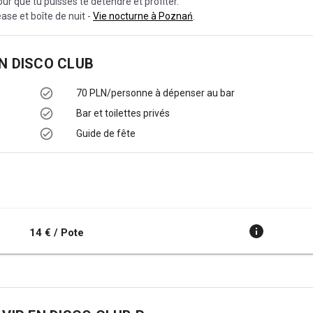
ur que tu puisses te détendre et profiter.
ease et boîte de nuit -
Vie nocturne à Poznań
.
N DISCO CLUB
70 PLN/personne à dépenser au bar
Bar et toilettes privés
Guide de fête
14 € / Pote