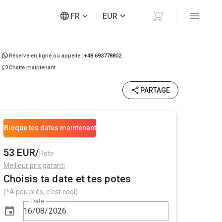
FR
EUR
Réserve en ligne ou appelle :
+48 693778802
Chatte maintenant
PARTAGE
Bloque tes dates maintenant
53 EUR/
Pote
Meilleur prix garanti
Choisis ta date et tes potes
(*À peu près, c’est cool)
Date