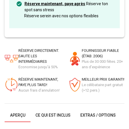
Réserve maintenant, paye après
Réserve ton
spot sans stress
Réserve serein avec nos options flexibles
RÉSERVE DIRECTEMENT.
FOURNISSEUR FIABLE
SAUTE LES
(ÉTAB. 2006)
INTERMÉDIAIRES
Plus de 30 000 fêtes. 20+
Economise jusqu'à 50%
ans d'expérience
RÉSERVE MAINTENANT,
MEILLEUR PRIX GARANTI!
PAYE PLUS TARD!
Le célibataire part gratuit
Aucun frais d’annulation!
(>12 pers.)
APERÇU
CE QUI EST INCLUS
EXTRAS / OPTIONS
G