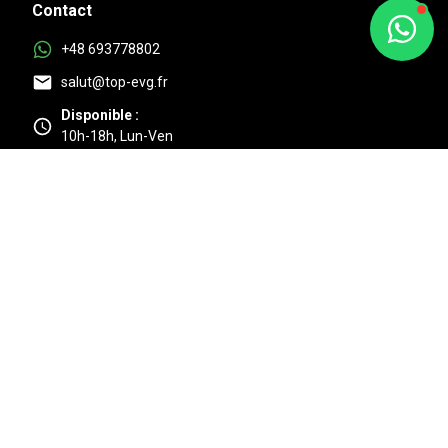
Contact
+48 693778802
salut@top-evg.fr
Disponible :
10h-18h, Lun-Ven
Au top
4.9/5 Basé sur 525 + avis clients