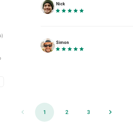
Barry
Casino night added a nice bit of glamour to the t
8%
3%
Nick
s)
Simon
p