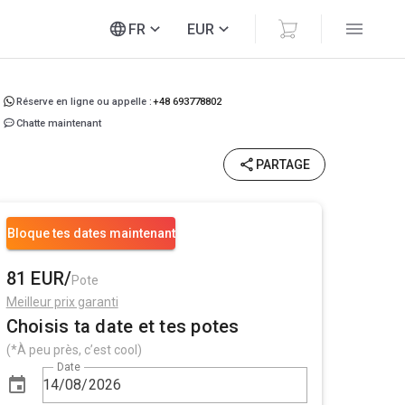
FR
EUR
Réserve en ligne ou appelle :
+48 693778802
Chatte maintenant
PARTAGE
Bloque tes dates maintenant
81 EUR/
Pote
Meilleur prix garanti
Choisis ta date et tes potes
(*À peu près, c’est cool)
Date