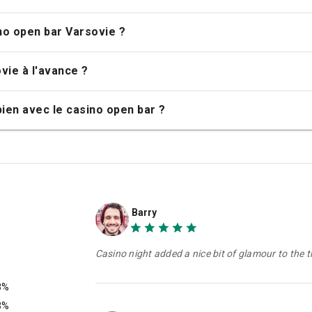
arsovie ne peuvent-ils pas être publiés en ligne ?
sino open bar Varsovie ?
our le casino open bar Varsovie ?
no open bar Varsovie ?
vie à l'avance ?
bien avec le casino open bar ?