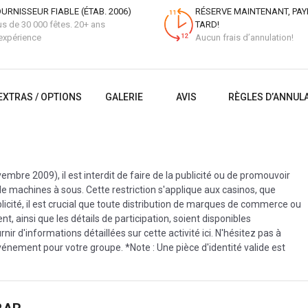
URNISSEUR FIABLE (ÉTAB. 2006)
RÉSERVE MAINTENANT, PAY
us de 30 000 fêtes. 20+ ans
TARD!
expérience
Aucun frais d’annulation!
EXTRAS / OPTIONS
GALERIE
AVIS
RÈGLES D’ANNUL
ovembre 2009), il est interdit de faire de la publicité ou de promouvoir
 de machines à sous. Cette restriction s'applique aux casinos, que
blicité, il est crucial que toute distribution de marques de commerce ou
nt, ainsi que les détails de participation, soient disponibles
 d'informations détaillées sur cette activité ici. N'hésitez pas à
vénement pour votre groupe. *Note : Une pièce d'identité valide est