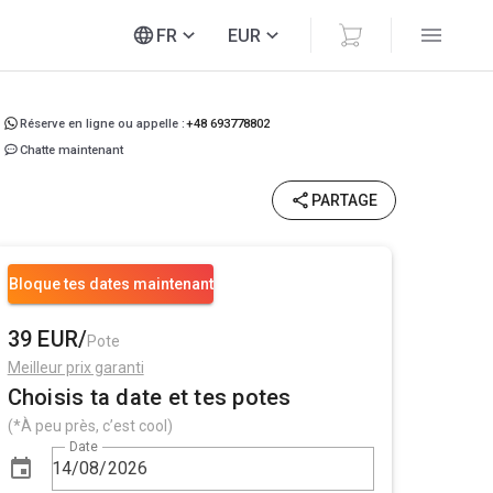
FR
EUR
Réserve en ligne ou appelle :
+48 693778802
Chatte maintenant
PARTAGE
Bloque tes dates maintenant
39 EUR/
Pote
Meilleur prix garanti
Choisis ta date et tes potes
(*À peu près, c’est cool)
Date