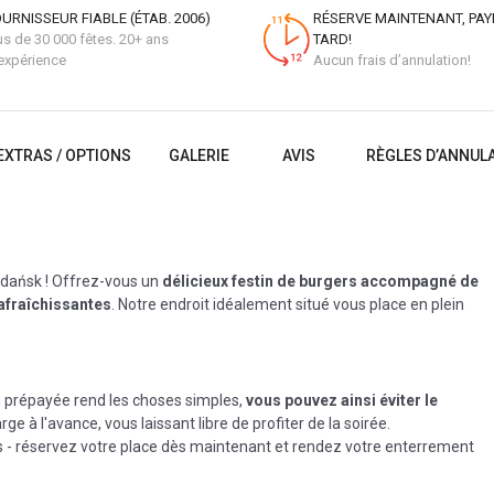
URNISSEUR FIABLE (ÉTAB. 2006)
RÉSERVE MAINTENANT, PAY
us de 30 000 fêtes. 20+ ans
TARD!
expérience
Aucun frais d’annulation!
EXTRAS / OPTIONS
GALERIE
AVIS
RÈGLES D’ANNUL
Gdańsk ! Offrez-vous un
délicieux festin de burgers accompagné de
afraîchissantes
. Notre endroit idéalement situé vous place en plein
n prépayée rend les choses simples,
vous pouvez ainsi éviter le
arge à l'avance, vous laissant libre de profiter de la soirée.
s - réservez votre place dès maintenant et rendez votre enterrement