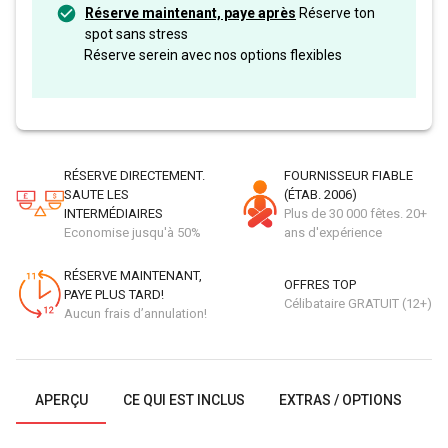
Réserve maintenant, paye après
Réserve ton
spot sans stress
Réserve serein avec nos options flexibles
RÉSERVE DIRECTEMENT.
FOURNISSEUR FIABLE
SAUTE LES
(ÉTAB. 2006)
INTERMÉDIAIRES
Plus de 30 000 fêtes. 20+
Economise jusqu'à 50%
ans d'expérience
RÉSERVE MAINTENANT,
OFFRES TOP
PAYE PLUS TARD!
Célibataire GRATUIT (12+)
Aucun frais d’annulation!
APERÇU
CE QUI EST INCLUS
EXTRAS / OPTIONS
G