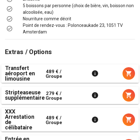
5 boissons par personne (choix de bière, vin, boisson non
alcoolisée, eau)
Nourriture comme décrit
Point de rendez-vous : Polonceaukade 23, 1051 TV
Amsterdam
Extras / Options
Transfert
489 € /
aéroport en
Groupe
limousine
Stripteaseuse
279 € /
supplémentaire
Groupe
XXX
Arrestation
489 € /
de
Groupe
célibataire
Entrée en