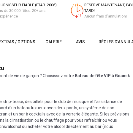
URNISSEUR FIABLE (ÉTAB. 2006)
RÉSERVE MAINTENANT, PAY
us de 30 000 fêtes. 20+ ans
TARD!
expérience
Aucun frais d’annulation!
EXTRAS / OPTIONS
GALERIE
AVIS
RÈGLES D’ANNUL
çu
ent de vie de garçon ? Choisissez notre
Bateau de fête VIP à Gdansk
strip-tease, des billets pour le club de musique et l'assistance de
bord d'un bateau luxueux avec deux ponts, un système de son
an et un bar à cocktails avec de la verrerie élégante. Si les prévisions
s la climatisation ou le chauffage pour vous rafraîchir ou vous
sons/alcohol ou acheter votre alcool directement au bar (nous