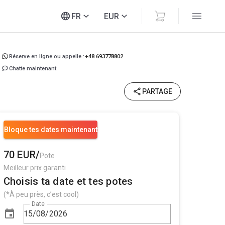
FR
EUR
Réserve en ligne ou appelle :
+48 693778802
Chatte maintenant
PARTAGE
Bloque tes dates maintenant
70 EUR/
Pote
Meilleur prix garanti
Choisis ta date et tes potes
(*À peu près, c’est cool)
Date