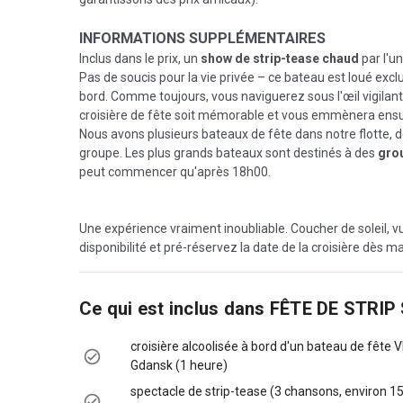
INFORMATIONS SUPPLÉMENTAIRES
Inclus dans le prix, un
show de strip-tease chaud
par l'u
Pas de soucis pour la vie privée – ce bateau est loué exc
bord. Comme toujours, vous naviguerez sous l'œil vigilan
croisière de fête soit mémorable et vous emmènera ensuite a
Nous avons plusieurs bateaux de fête dans notre flotte, do
groupe. Les plus grands bateaux sont destinés à des
grou
peut commencer qu'après 18h00.
Une expérience vraiment inoubliable. Coucher de soleil, v
disponibilité et pré-réservez la date de la croisière dès m
Ce qui est inclus dans
FÊTE DE STRIP
croisière alcoolisée à bord d'un bateau de fête V
Gdansk (1 heure)
spectacle de strip-tease (3 chansons, environ 1