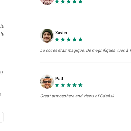
2%
Xavier
8%
La soirée était magique. De magnifiques vues à T
s)
Patt
p
Great atmosphere and views of Gdańsk