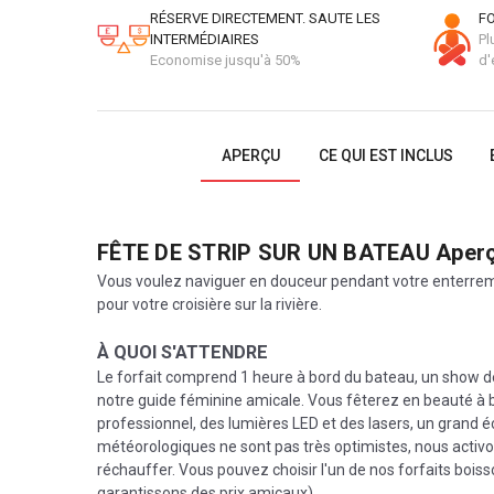
RÉSERVE DIRECTEMENT. SAUTE LES
FO
INTERMÉDIAIRES
Pl
Economise jusqu'à 50%
d'
APERÇU
CE QUI EST INCLUS
FÊTE DE STRIP SUR UN BATEAU
Aper
Vous voulez naviguer en douceur pendant votre enterrem
pour votre croisière sur la rivière.
À QUOI S'ATTENDRE
Le forfait comprend 1 heure à bord du bateau, un show de 
notre guide féminine amicale. Vous fêterez en beauté à 
professionnel, des lumières LED et des lasers, un grand écr
météorologiques ne sont pas très optimistes, nous activon
réchauffer. Vous pouvez choisir l'un de nos forfaits bois
garantissons des prix amicaux).