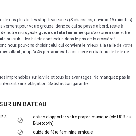
ne de nos plus belles strip-teaseuses (3 chansons, environ 15 minutes).
lusivement pour votre groupe, donc ce qui se passe à bord, reste à
t de notre incroyable
guide de fête féminine
qui s'assurera que votre
u club – les billets sont inclus dans le prix de la croisière !
nc nous pouvons choisir celui qui convient le mieux à la taille de votre
pes allant jusqu'à 45 personnes
. La croisière en bateau de fête ne
ues imprenables sur la ville et tous les avantages. Ne manquez pas la
aintenant sans obligation. Satisfaction garantie.
 SUR UN BATEAU
IP à
option d'apporter votre propre musique (clé USB ou
Bluetooth)
5
guide de fête féminine amicale