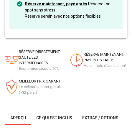
Réserve maintenant, paye après
Réserve ton
spot sans stress
Réserve serein avec nos options flexibles
RÉSERVE DIRECTEMENT.
RÉSERVE MAINTENANT,
SAUTE LES
PAYE PLUS TARD!
INTERMÉDIAIRES
Aucun frais d’annulation!
Economise jusqu'à 50%
MEILLEUR PRIX GARANTI!
Le célibataire part gratuit
(>12 pers.)
APERÇU
CE QUI EST INCLUS
EXTRAS / OPTIONS
G