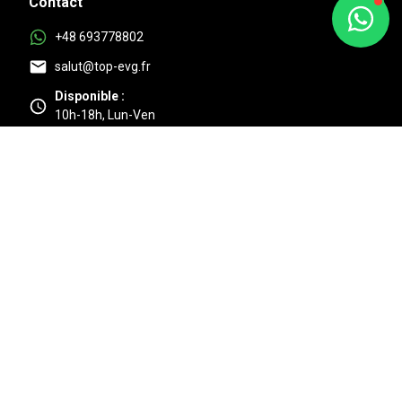
Contact
+48 693778802
salut@top-evg.fr
Disponible :
10h-18h, Lun-Ven
Au top
4.9/5 Basé sur 525 + avis clients