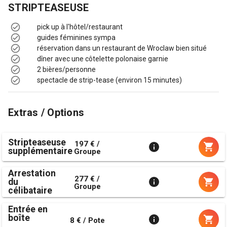
STRIPTEASEUSE
​pick up à l'hôtel/restaurant
guides féminines sympa
réservation dans un restaurant de Wroclaw bien situé
dîner avec une côtelette polonaise garnie
2 bières/personne
spectacle de strip-tease (environ 15 minutes)
Extras / Options
Stripteaseuse
197 € /
supplémentaire
Groupe
Arrestation
277 € /
du
Groupe
célibataire
Entrée en
boîte
8 € / Pote