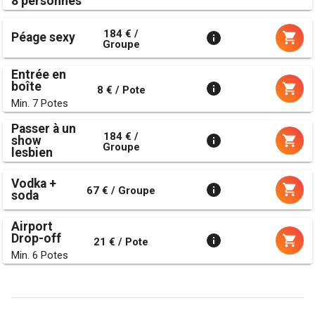
8 personnes
184 € /
Péage sexy
Groupe
Entrée en
boîte
8 € / Pote
Min. 7 Potes
Passer à un
184 € /
show
Groupe
lesbien
Vodka +
67 € / Groupe
soda
Airport
Drop-off
21 € / Pote
Min. 6 Potes