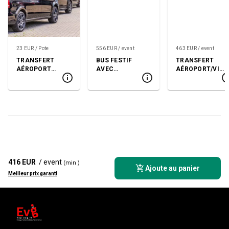
23 EUR / Pote
556 EUR / event
463 EUR / event
TRANSFERT
BUS FESTIF
TRANSFERT
AÉROPORT
AVEC
AÉROPORT/VIL
ALLER SIMPLE
STRIPTEASE
LE EN HUMMER
AVEC
STRIPTEASE
416 EUR
/ event
(min )
Ajoute au panier
Meilleur prix garanti