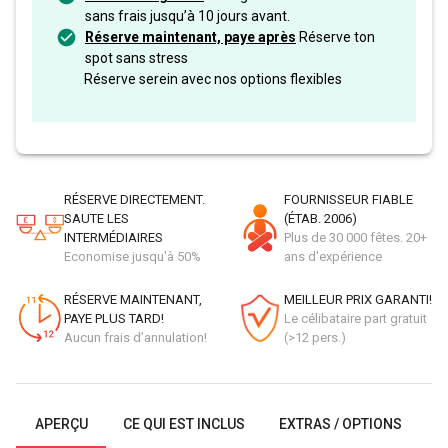
sans frais jusqu’à 10 jours avant.
Réserve maintenant, paye après
Réserve ton
spot sans stress
Réserve serein avec nos options flexibles
RÉSERVE DIRECTEMENT.
FOURNISSEUR FIABLE
SAUTE LES
(ÉTAB. 2006)
INTERMÉDIAIRES
Plus de 30 000 fêtes. 20+
Economise jusqu'à 50%
ans d'expérience
RÉSERVE MAINTENANT,
MEILLEUR PRIX GARANTI!
PAYE PLUS TARD!
Le célibataire part gratuit
Aucun frais d’annulation!
(>12 pers.)
APERÇU
CE QUI EST INCLUS
EXTRAS / OPTIONS
G