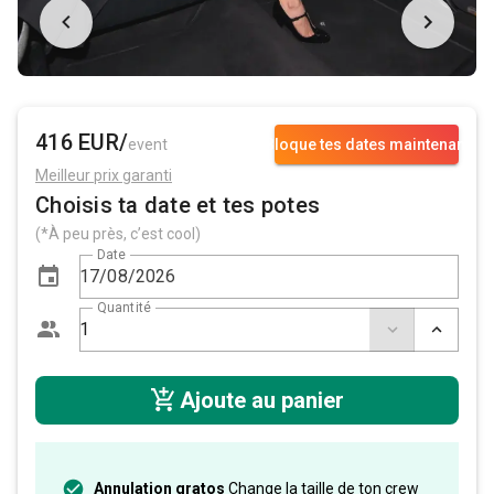
416 EUR/
event
Bloque tes dates maintenant
Meilleur prix garanti
Choisis ta date et tes potes
(*À peu près, c’est cool)
Date
Quantité
Ajoute au panier
Annulation gratos
Change la taille de ton crew